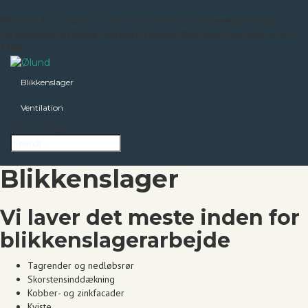
Warning
: A non-numeric value encountered in
/var/www/xn--lund-
fra.dk/public_html/wp-content/themes/Divi/functions.php
on line
5760
Blikkenslager
Ventilation
Select Page
Blikkenslager
Vi laver det meste inden for
blikkenslagerarbejde
Tagrender og nedløbsrør
Skorstensinddækning
Kobber- og zinkfacader
Kviste